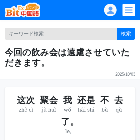
検索
今回の飲み会は遠慮させていた
だきます。
2025/10/03
这次
聚会
我
还是
不
去
zhè cì
jù huì
wǒ
hái shi
bù
qù
了。
le。