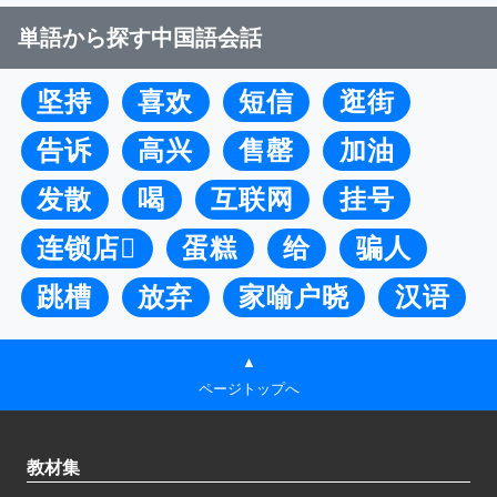
単語から探す中国語会話
坚持
喜欢
短信
逛街
告诉
高兴
售罄
加油
发散
喝
互联网
挂号
连锁店
蛋糕
给
骗人
跳槽
放弃
家喻户晓
汉语
▲
ページトップへ
教材集