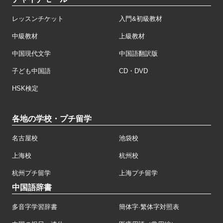
レッスンチケット
入門&初級教材
中級教材
上級教材
中国現代文学
中国語翻訳版
子ども中国語
CD・DVD
HSK検定
各地の学校・プチ留学
名古屋校
池袋校
上海校
杭州校
杭州プチ留学
上海プチ留学
中国語辞書
多音字学習辞書
簡体字·繁体字対照表