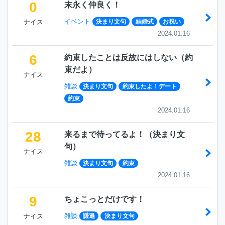
0
末永く仲良く！
イベント
ナイス
決まり文句
結婚式
お祝い
2024.01.16
6
約束したことは反故にはしない（約
束だよ）
ナイス
雑談
決まり文句
約束したよ！デート
約束
2024.01.16
28
来るまで待ってるよ！（決まり文
句）
ナイス
雑談
決まり文句
約束
2024.01.16
9
ちょこっとだけです！
雑談
ナイス
謙遜
決まり文句