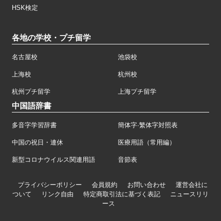
HSK検定
各地の学校・プチ留学
名古屋校
池袋校
上海校
杭州校
杭州プチ留学
上海プチ留学
中国語辞書
多音字学習辞書
簡体字·繁体字対照表
中国の祝日・連休
医療用語（常用編）
新型コロナウイルス関連用語
音節表
プライバシーポリシー
会員規約
お問い合わせ
運営会社に
ついて
リンク自由
特定商取引法に基づく表記
ニュースリリ
ース