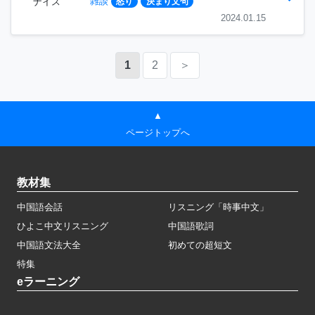
雑談
ナイス
怒り
決まり文句
2024.01.15
1
2
＞
▲
ページトップへ
教材集
中国語会話
リスニング「時事中文」
ひよこ中文リスニング
中国語歌詞
中国語文法大全
初めての超短文
特集
eラーニング