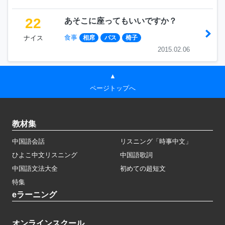
22
あそこに座ってもいいですか？
食事
ナイス
相席
バス
椅子
2015.02.06
▲
ページトップへ
教材集
中国語会話
リスニング「時事中文」
ひよこ中文リスニング
中国語歌詞
中国語文法大全
初めての超短文
特集
eラーニング
オンラインスクール