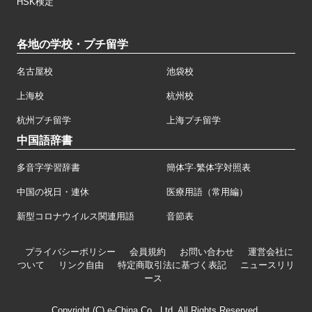
HSK検定
各地の学校・プチ留学
名古屋校
池袋校
上海校
杭州校
杭州プチ留学
上海プチ留学
中国語辞書
多音字学習辞書
簡体字·繁体字対照表
中国の祝日・連休
医療用語（常用編）
新型コロナウイルス関連用語
音節表
プライバシーポリシー
会員規約
お問い合わせ
運営会社に
ついて
リンク自由
特定商取引法に基づく表記
ニュースリリ
ース
Copyright (C) e-China Co., Ltd. All Rights Reserved.