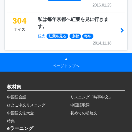
2016.01.25
304
私は毎年京都へ紅葉を見に行きま
す。
ナイス
観光
紅葉を見る
京都
毎年
2014.11.18
▲
ページトップへ
教材集
中国語会話
リスニング「時事中文」
ひよこ中文リスニング
中国語歌詞
中国語文法大全
初めての超短文
特集
eラーニング