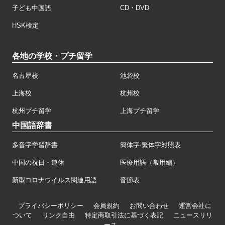
子ども中国語
CD・DVD
HSK検定
各地の学校・プチ留学
名古屋校
池袋校
上海校
杭州校
杭州プチ留学
上海プチ留学
中国語辞書
多音字学習辞書
簡体字·繁体字対照表
中国の祝日・連休
医療用語（常用編）
新型コロナウイルス関連用語
音節表
プライバシーポリシー
会員規約
お問い合わせ
運営会社に
ついて
リンク自由
特定商取引法に基づく表記
ニュースリリ
ース