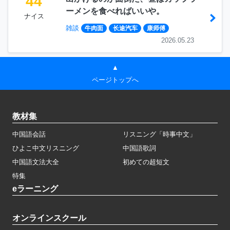
44
ーメンを食べればいいや。
ナイス
雑談
牛肉面
长途汽车
康师傅
2026.05.23
▲
ページトップへ
教材集
中国語会話
リスニング「時事中文」
ひよこ中文リスニング
中国語歌詞
中国語文法大全
初めての超短文
特集
eラーニング
オンラインスクール