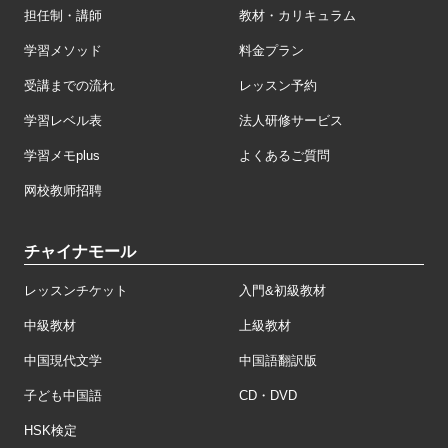
担任制・講師
教材・カリキュラム
学習メソッド
料金プラン
受講までの流れ
レッスン予約
学習レベル表
法人研修サービス
学習メモplus
よくあるご質問
网校教师招聘
チャイナモール
レッスンチケット
入門&初級教材
中級教材
上級教材
中国現代文学
中国語翻訳版
子ども中国語
CD・DVD
HSK検定