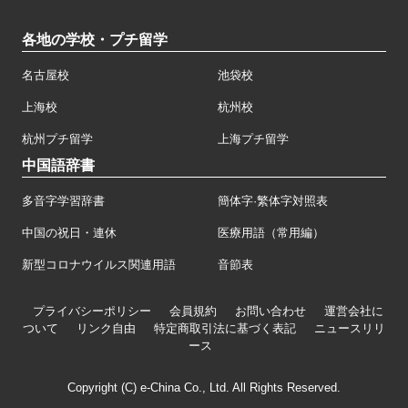
各地の学校・プチ留学
名古屋校
池袋校
上海校
杭州校
杭州プチ留学
上海プチ留学
中国語辞書
多音字学習辞書
簡体字·繁体字対照表
中国の祝日・連休
医療用語（常用編）
新型コロナウイルス関連用語
音節表
プライバシーポリシー
会員規約
お問い合わせ
運営会社に
ついて
リンク自由
特定商取引法に基づく表記
ニュースリリ
ース
Copyright (C) e-China Co., Ltd. All Rights Reserved.