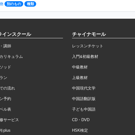
物
別のもの
種類
ラインスクール
チャイナモール
・講師
レッスンチケット
カリキュラム
入門&初級教材
ソッド
中級教材
ラン
上級教材
での流れ
中国現代文学
ン予約
中国語翻訳版
ベル表
子ども中国語
修サービス
CD・DVD
plus
HSK検定