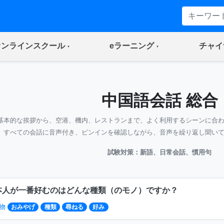
(current)
(current)
オンラインスクール
eラーニング
チャイ
中国語会話 総合
基本的な挨拶から、空港、機内、レストランまで、よく利用するシーンに合
すべての会話に音声付き、ピンインを確認しながら、音声を繰り返し聞い
試験対策：新語、日常会話、慣用句
本人が一番好むのはどんな種類（のモノ）ですか？
物
おみやげ
種類
尋ねる
好み