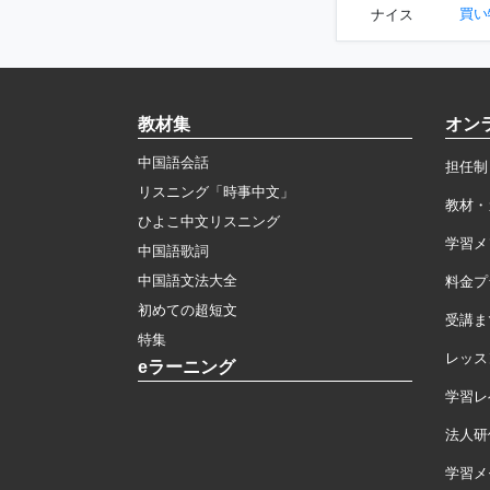
買い
ナイス
教材集
オン
中国語会話
担任制
リスニング「時事中文」
教材・
ひよこ中文リスニング
学習メ
中国語歌詞
中国語文法大全
料金プ
初めての超短文
受講ま
特集
レッス
eラーニング
学習レ
法人研
学習メモ