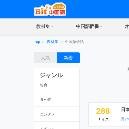
(current)
(current)
教材集
中国語辞書
Top
教材集
中国語会話
人気
新着
ジャンル
総合
食べ物
288
日
エンタメ
買い
ナイス
イベント