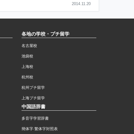
2014.11.20
各地の学校・プチ留学
名古屋校
池袋校
上海校
杭州校
杭州プチ留学
上海プチ留学
中国語辞書
多音字学習辞書
簡体字·繁体字対照表