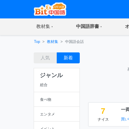
(current)
(current)
教材集
中国語辞書
Top
教材集
中国語会話
人気
新着
ジャンル
総合
食べ物
7
一
エンタメ
買い
ナイス
イベント