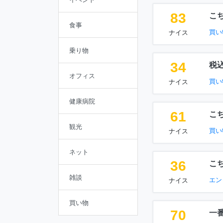
83
こ
食事
買い
ナイス
乗り物
34
税
オフィス
買い
ナイス
健康病院
61
こ
観光
買い
ナイス
ネット
36
こ
雑談
エン
ナイス
買い物
70
一