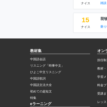
雑談
ナイス
15
荷
乗り
ナイス
教材集
オン
中国語会話
担任制
リスニング「時事中文」
教材・
ひよこ中文リスニング
学習メ
中国語歌詞
中国語文法大全
料金プ
初めての超短文
受講ま
特集
レッス
eラーニング