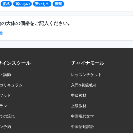
価格
高いもの
安いもの
種類
物の大体の価格をご記入ください。
物
ラインスクール
チャイナモール
・講師
レッスンチケット
カリキュラム
入門&初級教材
ソッド
中級教材
ラン
上級教材
での流れ
中国現代文学
ン予約
中国語翻訳版