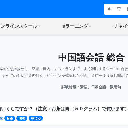
(current)
(current)
オンラインスクール
eラーニング
チャイ
中国語会話 総合
基本的な挨拶から、空港、機内、レストランまで、よく利用するシーンに合
すべての会話に音声付き、ピンインを確認しながら、音声を繰り返し聞い
試験対策：新語、日常会話、慣用句
両いくらですか？（注意：お茶は両（５０グラム）で買います
物
お茶
価格
尋ねる