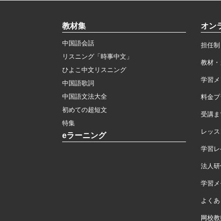
教材集
オン
中国語会話
担任制
リスニング「時事中文」
教材・
ひよこ中文リスニング
学習メ
中国語歌詞
中国語文法大全
料金プ
初めての超短文
受講ま
特集
レッス
eラーニング
学習レ
法人研
学習メモ
よくあ
网校教