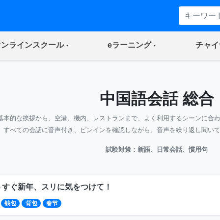
(current)
(current)
オンラインスクール
eラーニング
チャイ
中国語会話 総合
基本的な挨拶から、空港、機内、レストランまで、よく利用するシーンに合
すべての会話に音声付き、ピンインを確認しながら、音声を繰り返し聞い
試験対策：新語、日常会話、慣用句
うすぐ新年、スリに気をつけて！
钱包
背包
春节