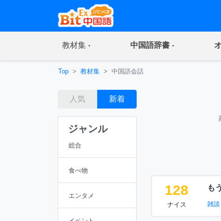
(current)
(current)
教材集
中国語辞書
Top
教材集
中国語会話
人気
新着
ジャンル
総合
食べ物
128
も
エンタメ
雑談
ナイス
イベント