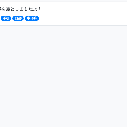
布を落としましたよ！
手机
口袋
牛仔裤