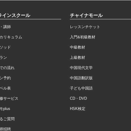
ラインスクール
チャイナモール
・講師
レッスンチケット
カリキュラム
入門&初級教材
ソッド
中級教材
ラン
上級教材
での流れ
中国現代文学
ン予約
中国語翻訳版
ベル表
子ども中国語
修サービス
CD・DVD
plus
HSK検定
るご質問
师招聘