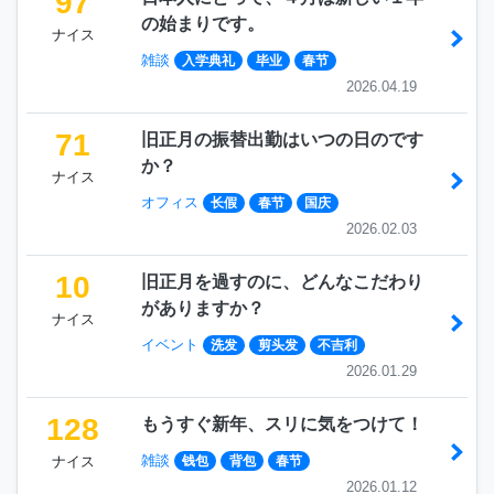
97
の始まりです。
ナイス
雑談
入学典礼
毕业
春节
2026.04.19
71
旧正月の振替出勤はいつの日のです
か？
ナイス
オフィス
长假
春节
国庆
2026.02.03
10
旧正月を過すのに、どんなこだわり
がありますか？
ナイス
イベント
洗发
剪头发
不吉利
2026.01.29
128
もうすぐ新年、スリに気をつけて！
雑談
ナイス
钱包
背包
春节
2026.01.12