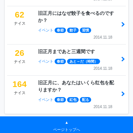
62
旧正月にはなぜ餃子を食べるのです
か？
ナイス
イベント
春節
餃子
習慣
2014.11.18
26
旧正月まであと三週間です
イベント
ナイス
春節
あと～だ（時間）
2014.11.18
164
旧正月に、あなたはいくら红包を配
りますか？
ナイス
イベント
春節
紅包
配る
2014.11.18
▲
ページトップへ