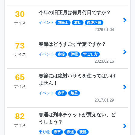
30
今年の旧正月は何月何日ですか？
イベント
ナイス
农民工
农历
传统习俗
2026.01.04
73
春節はどうすごす予定ですか？
イベント
ナイス
春節
休暇
すごし方
2023.02.15
65
春節には絶対ハサミを使ってはいけ
ません！
ナイス
イベント
春节
禁忌
2017.01.29
82
春運は列車チケットが買えない、ど
うしよう？
ナイス
乗り物
春节
春运
硬卧