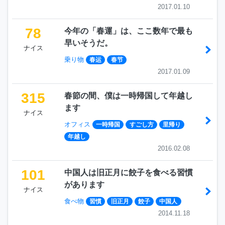
2017.01.10
78
今年の「春運」は、ここ数年で最も
早いそうだ。
ナイス
乗り物
春运
春节
2017.01.09
315
春節の間、僕は一時帰国して年越し
ます
ナイス
オフィス
一時帰国
すごし方
里帰り
年越し
2016.02.08
101
中国人は旧正月に餃子を食べる習慣
があります
ナイス
食べ物
習慣
旧正月
餃子
中国人
2014.11.18