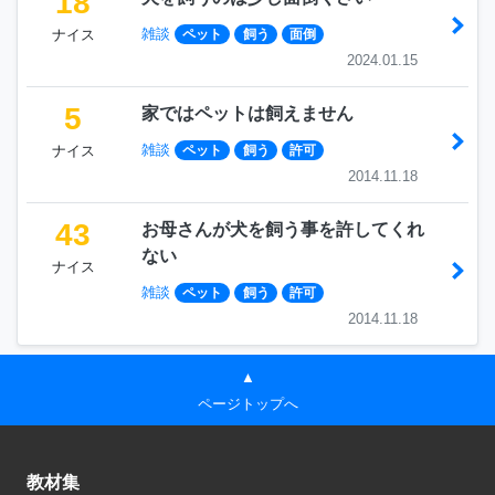
18
雑談
ナイス
ペット
飼う
面倒
2024.01.15
5
家ではペットは飼えません
雑談
ナイス
ペット
飼う
許可
2014.11.18
43
お母さんが犬を飼う事を許してくれ
ない
ナイス
雑談
ペット
飼う
許可
2014.11.18
▲
ページトップへ
教材集