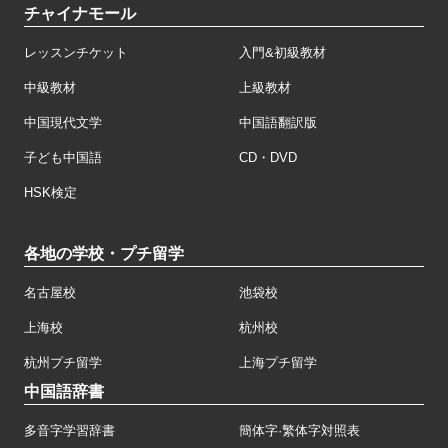
チャイナモール
レッスンチケット
入門&初級教材
中級教材
上級教材
中国現代文学
中国語翻訳版
子ども中国語
CD・DVD
HSK検定
各地の学校・プチ留学
名古屋校
池袋校
上海校
杭州校
杭州プチ留学
上海プチ留学
中国語辞書
多音字学習辞書
簡体字·繁体字対照表