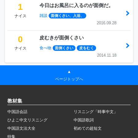
1
今日はお風呂に入るのが面倒だ。
雑談
ナイス
面倒くさい、入浴、
2016.09.28
0
皮むきが面倒くさい
食べ物
ナイス
面倒くさい
皮をむく
2014.11.18
▲
ページトップへ
教材集
中国語会話
リスニング「時事中文」
ひよこ中文リスニング
中国語歌詞
中国語文法大全
初めての超短文
特集