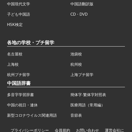
中国現代文学
中国語翻訳版
子ども中国語
CD・DVD
HSK検定
各地の学校・プチ留学
名古屋校
池袋校
上海校
杭州校
杭州プチ留学
上海プチ留学
中国語辞書
多音字学習辞書
簡体字·繁体字対照表
中国の祝日・連休
医療用語（常用編）
新型コロナウイルス関連用語
音節表
プライバシーポリシー
会員規約
お問い合わせ
運営会社に