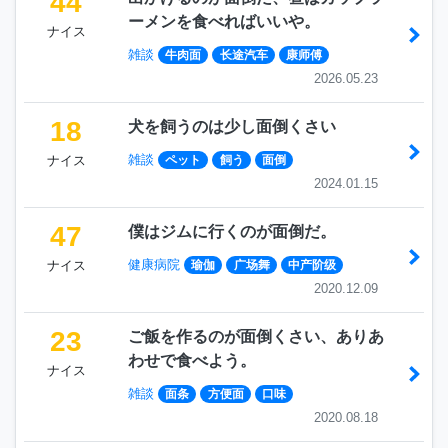
44
ーメンを食べればいいや。
ナイス
雑談
牛肉面
长途汽车
康师傅
2026.05.23
18
犬を飼うのは少し面倒くさい
雑談
ナイス
ペット
飼う
面倒
2024.01.15
47
僕はジムに行くのが面倒だ。
健康病院
ナイス
瑜伽
广场舞
中产阶级
2020.12.09
23
ご飯を作るのが面倒くさい、ありあ
わせで食べよう。
ナイス
雑談
面条
方便面
口味
2020.08.18