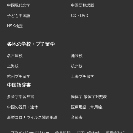
中国現代文学
中国語翻訳版
子ども中国語
CD・DVD
HSK検定
各地の学校・プチ留学
名古屋校
池袋校
上海校
杭州校
杭州プチ留学
上海プチ留学
中国語辞書
多音字学習辞書
簡体字·繁体字対照表
中国の祝日・連休
医療用語（常用編）
新型コロナウイルス関連用語
音節表
プライバシーポリシー
会員規約
お問い合わせ
運営会社に