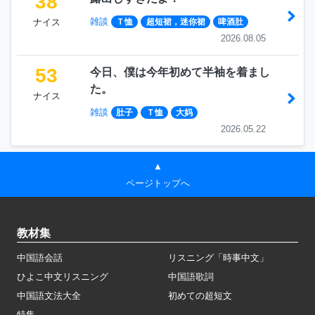
38
雑談
ナイス
Ｔ恤
超短裙，迷你裙
啤酒肚
2026.08.05
53
今日、僕は今年初めて半袖を着まし
た。
ナイス
雑談
肚子
Ｔ恤
大妈
2026.05.22
▲
ページトップへ
教材集
中国語会話
リスニング「時事中文」
ひよこ中文リスニング
中国語歌詞
中国語文法大全
初めての超短文
特集