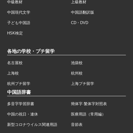
中級教材
上級教材
中国現代文学
中国語翻訳版
子ども中国語
CD・DVD
HSK検定
各地の学校・プチ留学
名古屋校
池袋校
上海校
杭州校
杭州プチ留学
上海プチ留学
中国語辞書
多音字学習辞書
簡体字·繁体字対照表
中国の祝日・連休
医療用語（常用編）
新型コロナウイルス関連用語
音節表