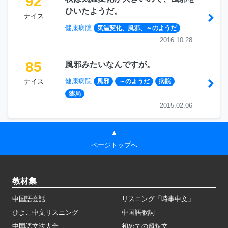
92
ひいたようだ。
ナイス
健康病院
気温変化、風邪、～のようだ
2016.10.28
85
風邪みたいなんですが。
健康病院
ナイス
風邪
～のようだ
病院
薬局
2015.02.06
▲
ページトップへ
教材集
中国語会話
リスニング「時事中文」
ひよこ中文リスニング
中国語歌詞
中国語文法大全
初めての超短文