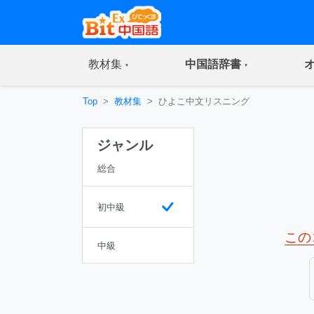
(current)
(current)
教材集
中国語辞書
Top
教材集
ひよこ中文リスニング
ジャンル
総合
初中級
この
中級