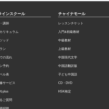
ラインスクール
チャイナモール
・講師
レッスンチケット
カリキュラム
入門&初級教材
ソッド
中級教材
ラン
上級教材
での流れ
中国現代文学
ン予約
中国語翻訳版
ベル表
子ども中国語
修サービス
CD・DVD
plus
HSK検定
るご質問
师招聘