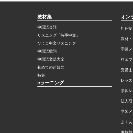
教材集
オン
中国語会話
担任制
リスニング「時事中文」
教材・
ひよこ中文リスニング
学習メ
中国語歌詞
中国語文法大全
料金プ
初めての超短文
受講ま
特集
レッス
eラーニング
学習レ
法人研
学習メモ
よくあ
网校教