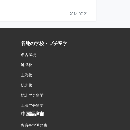
2014.07.21
各地の学校・プチ留学
名古屋校
池袋校
上海校
杭州校
杭州プチ留学
上海プチ留学
中国語辞書
多音字学習辞書