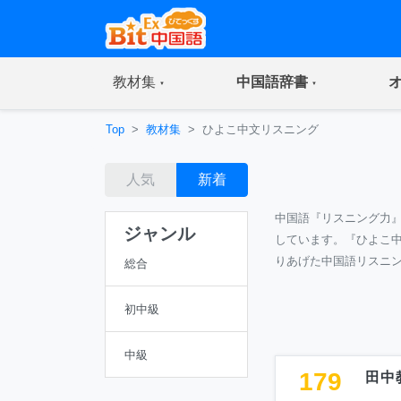
(current)
(current)
教材集
中国語辞書
Top
教材集
ひよこ中文リスニング
人気
新着
中国語『リスニング力
ジャンル
しています。『ひよこ
りあげた中国語リスニ
総合
初中級
中級
179
田中