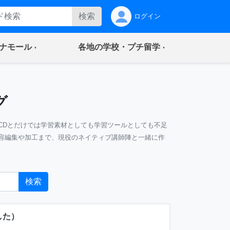
検索
ログイン
(current)
(current)
ナモール
各地の学校・プチ留学
グ
CDとだけでは学習素材としても学習ツールとしても不足
容編集や加工まで、現役のネイティブ講師陣と一緒に作
検索
した
）