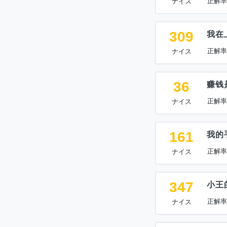
正解率
ナイス
309
我在
正解率
ナイス
36
赚钱
正解率
ナイス
161
我的
正解率
ナイス
347
小王
正解率
ナイス