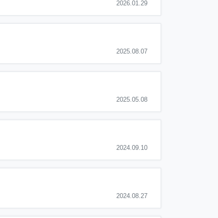
2026.01.29
2025.08.07
2025.05.08
2024.09.10
2024.08.27