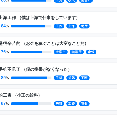
86
%
工资
收入
妻管严
上海工作
（
僕は上海で仕事をしています
）
84
%
工作
上海
餐厅
是很辛苦的
（
お金を稼ぐことは大変なことだ
）
76
%
大学生
咖啡厅
赚钱
手机不见了
（
僕の携帯がなくなった
）
89
%
手机
妈妈
下班
的工资
（
小王の給料
）
67
%
房租
工资
节省