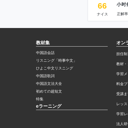
66
小时
正解率
ナイス
教材集
オン
中国語会話
担任制
リスニング「時事中文」
教材・
ひよこ中文リスニング
学習メ
中国語歌詞
中国語文法大全
料金プ
初めての超短文
受講ま
特集
レッス
eラーニング
学習レ
法人研