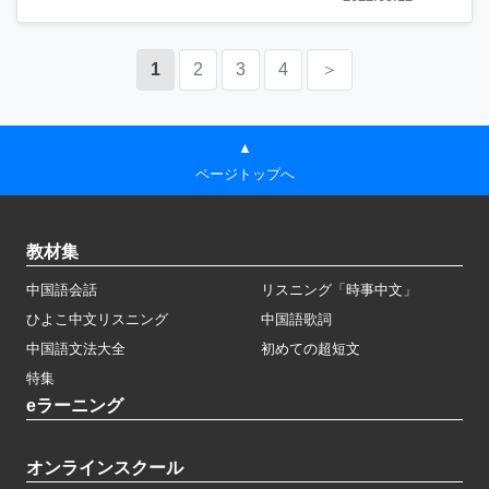
1
2
3
4
＞
▲
ページトップへ
教材集
中国語会話
リスニング「時事中文」
ひよこ中文リスニング
中国語歌詞
中国語文法大全
初めての超短文
特集
eラーニング
オンラインスクール