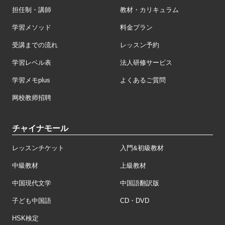
担任制・講師
教材・カリキュラム
学習メソッド
料金プラン
受講までの流れ
レッスン予約
学習レベル表
法人研修サービス
学習メモplus
よくあるご質問
网校教师招聘
チャイナモール
レッスンチケット
入門&初級教材
中級教材
上級教材
中国現代文学
中国語翻訳版
子ども中国語
CD・DVD
HSK検定