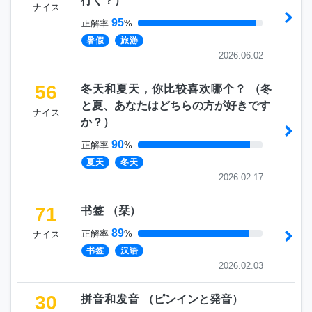
行く？
）
ナイス
95
正解率
%
暑假
旅游
2026.06.02
56
冬天和夏天，你比较喜欢哪个？
（
冬
と夏、あなたはどちらの方が好きです
ナイス
か？
）
90
正解率
%
夏天
冬天
2026.02.17
71
书签
（
栞
）
89
正解率
%
ナイス
书签
汉语
2026.02.03
30
拼音和发音
（
ピンインと発音
）