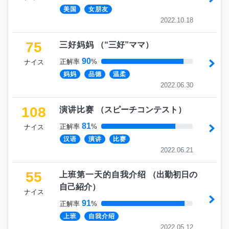
美国
女朋友
2022.10.18
75
三好妈妈
（
“三好”ママ
）
90
正解率
%
ナイス
妈妈
品德
温柔
2022.06.30
108
演讲比赛
（
スピーチコンテスト
）
81
正解率
%
ナイス
汉语
演讲
比赛
2022.06.21
55
上班第一天的自我介绍
（
出勤初日の
自己紹介
）
ナイス
91
正解率
%
上班
自我介绍
2022.05.12