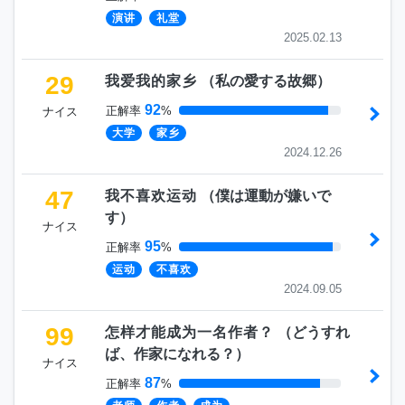
演讲
礼堂
2025.02.13
29
我爱我的家乡
（
私の愛する故郷
）
92
正解率
%
ナイス
大学
家乡
2024.12.26
47
我不喜欢运动
（
僕は運動が嫌いで
す
）
ナイス
95
正解率
%
运动
不喜欢
2024.09.05
99
怎样才能成为一名作者？
（
どうすれ
ば、作家になれる？
）
ナイス
87
正解率
%