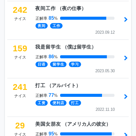
242
夜间工作
（
夜の仕事
）
85
正解率
%
ナイス
夜间
工作
2023.09.12
159
我是留学生
（
僕は留学生
）
86
正解率
%
ナイス
日语
留学生
学习
2023.05.30
241
打工
（
アルバイト
）
77
正解率
%
ナイス
工资
便利店
打工
2022.11.10
29
美国女朋友
（
アメリカ人の彼女
）
95
正解率
%
ナイス