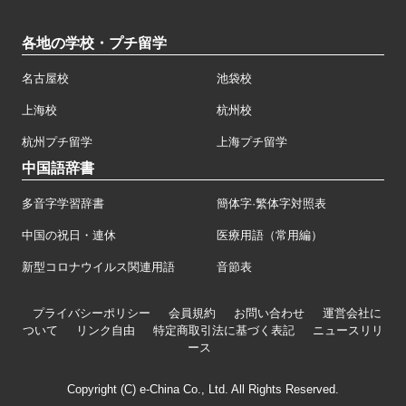
各地の学校・プチ留学
名古屋校
池袋校
上海校
杭州校
杭州プチ留学
上海プチ留学
中国語辞書
多音字学習辞書
簡体字·繁体字対照表
中国の祝日・連休
医療用語（常用編）
新型コロナウイルス関連用語
音節表
プライバシーポリシー
会員規約
お問い合わせ
運営会社に
ついて
リンク自由
特定商取引法に基づく表記
ニュースリリ
ース
Copyright (C) e-China Co., Ltd. All Rights Reserved.