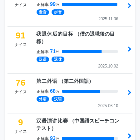
99
正解率
%
ナイス
发音
拼音
2025.11.06
91
我退休后的目标
（
僕の退職後の目
標
）
ナイス
71
正解率
%
汉语
退休
2025.10.02
76
第二外语
（
第二外国語
）
68
正解率
%
ナイス
外语
汉语
2025.06.10
9
汉语演讲比赛
（
中国語スピーチコン
テスト
）
ナイス
93
正解率
%