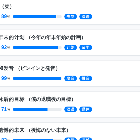
（
栞
）
89
%
书签
汉语
年末的计划
（
今年の年末年始の計画
）
92
%
计划
留学
和发音
（
ピンインと発音
）
99
%
发音
拼音
休后的目标
（
僕の退職後の目標
）
71
%
汉语
退休
遗憾的未来
（
後悔のない未来
）