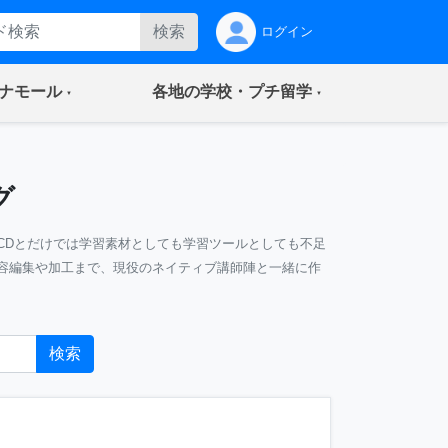
検索
ログイン
(current)
(current)
ナモール
各地の学校・プチ留学
グ
CDとだけでは学習素材としても学習ツールとしても不足
容編集や加工まで、現役のネイティブ講師陣と一緒に作
検索