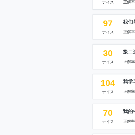
正解率
ナイス
97
我们
正解率
ナイス
30
接二
正解率
ナイス
104
我学
正解率
ナイス
70
我的
正解率
ナイス