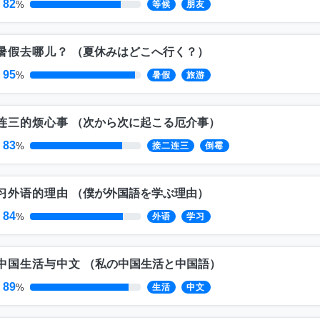
82
%
等候
朋友
暑假去哪儿？
（
夏休みはどこへ行く？
）
95
%
暑假
旅游
连三的烦心事
（
次から次に起こる厄介事
）
83
%
接二连三
倒霉
习外语的理由
（
僕が外国語を学ぶ理由
）
84
%
外语
学习
中国生活与中文
（
私の中国生活と中国語
）
89
%
生活
中文