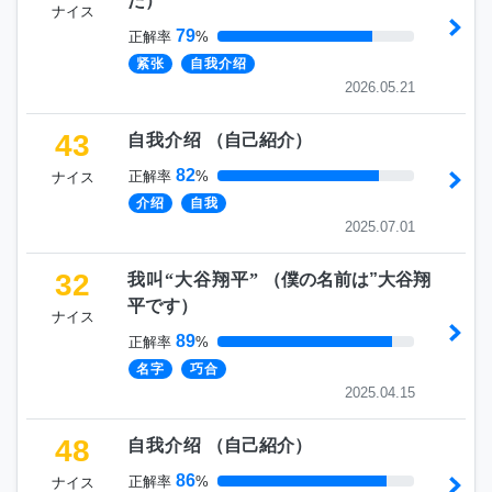
だ
）
ナイス
79
正解率
%
紧张
自我介绍
2026.05.21
43
自我介绍
（
自己紹介
）
82
正解率
%
ナイス
介绍
自我
2025.07.01
32
我叫“大谷翔平”
（
僕の名前は”大谷翔
平です
）
ナイス
89
正解率
%
名字
巧合
2025.04.15
48
自我介绍
（
自己紹介
）
86
正解率
%
ナイス