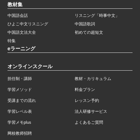
教材集
中国語会話
リスニング「時事中文」
ひよこ中文リスニング
中国語歌詞
中国語文法大全
初めての超短文
特集
eラーニング
オンラインスクール
担任制・講師
教材・カリキュラム
学習メソッド
料金プラン
受講までの流れ
レッスン予約
学習レベル表
法人研修サービス
学習メモplus
よくあるご質問
网校教师招聘