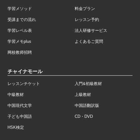
学習メソッド
料金プラン
受講までの流れ
レッスン予約
学習レベル表
法人研修サービス
学習メモplus
よくあるご質問
网校教师招聘
チャイナモール
レッスンチケット
入門&初級教材
中級教材
上級教材
中国現代文学
中国語翻訳版
子ども中国語
CD・DVD
HSK検定