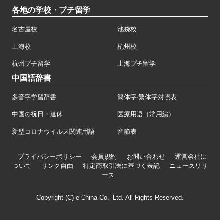
各地の学校・プチ留学
名古屋校
池袋校
上海校
杭州校
杭州プチ留学
上海プチ留学
中国語辞書
多音字学習辞書
簡体字·繁体字対照表
中国の祝日・連休
医療用語（常用編）
新型コロナウイルス関連用語
音節表
プライバシーポリシー
会員規約
お問い合わせ
運営会社に
ついて
リンク自由
特定商取引法に基づく表記
ニュースリリ
ース
Copyright (C) e-China Co., Ltd. All Rights Reserved.