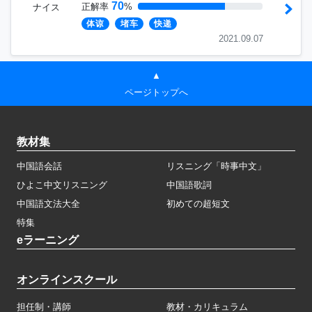
70
正解率
%
ナイス
体谅
堵车
快递
2021.09.07
▲
ページトップへ
教材集
中国語会話
リスニング「時事中文」
ひよこ中文リスニング
中国語歌詞
中国語文法大全
初めての超短文
特集
eラーニング
オンラインスクール
担任制・講師
教材・カリキュラム