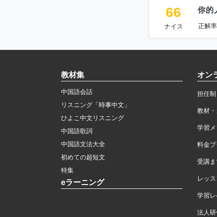
66
你的
正解率
ナイス
教材集
オン
中国語会話
担任制
リスニング「時事中文」
教材・
ひよこ中文リスニング
学習メ
中国語歌詞
中国語文法大全
料金プ
初めての超短文
受講ま
特集
レッス
eラーニング
学習レ
法人研