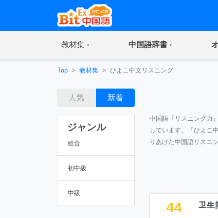
(current)
(current)
教材集
中国語辞書
Top
教材集
ひよこ中文リスニング
人気
新着
中国語『リスニング力
ジャンル
しています。『ひよこ
りあげた中国語リスニ
総合
初中級
中級
44
卫生