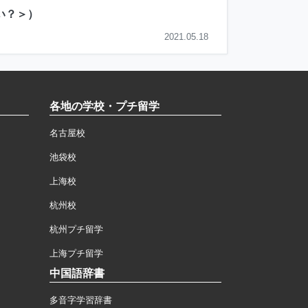
い？＞
）
2021.05.18
各地の学校・プチ留学
名古屋校
池袋校
上海校
杭州校
杭州プチ留学
上海プチ留学
中国語辞書
多音字学習辞書