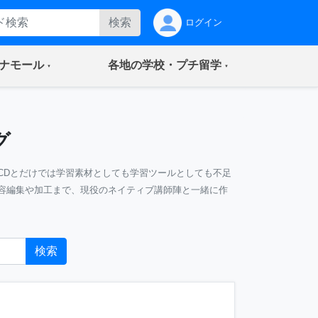
検索
ログイン
(current)
(current)
ナモール
各地の学校・プチ留学
グ
CDとだけでは学習素材としても学習ツールとしても不足
容編集や加工まで、現役のネイティブ講師陣と一緒に作
検索