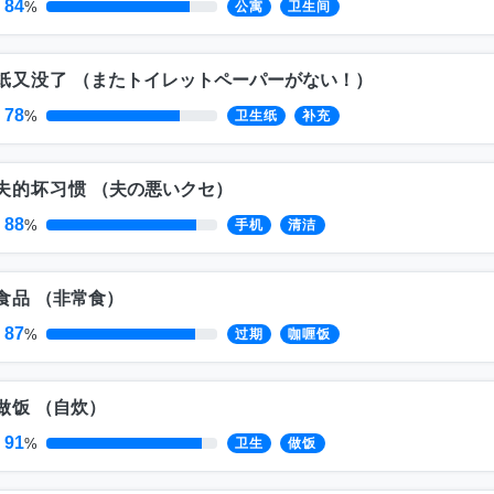
84
%
公寓
卫生间
纸又没了
（
またトイレットペーパーがない！
）
78
%
卫生纸
补充
夫的坏习惯
（
夫の悪いクセ
）
88
%
手机
清洁
食品
（
非常食
）
87
%
过期
咖喱饭
做饭
（
自炊
）
91
%
卫生
做饭