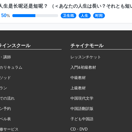
人生是长呢还是短呢？
（
＜あなたの人生は長い？それとも短
50
%
卫生纸
人生
时间
ラインスクール
チャイナモール
・講師
レッスンチケット
カリキュラム
入門&初級教材
ソッド
中級教材
ラン
上級教材
での流れ
中国現代文学
ン予約
中国語翻訳版
ベル表
子ども中国語
修サービス
CD・DVD