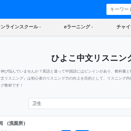
(current)
(current)
オンラインスクール
eラーニング
チャイ
ひよこ中文リスニン
』伸び悩んでいませんか？英語と違って中国語にはピンインがあり、教科書と
中文リスニング』は初心者のリスニング力の向上を目的として、リスニング内
ング教材です！
间
（
洗面所
）