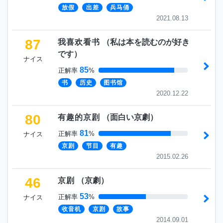
放假
出差
兵马俑
2021.08.13
87
我喜欢看书
（
私は本を読むのが好き
です
）
ナイス
85
正解率
%
书
历史
图书馆
2020.12.22
80
有趣的京剧
（
面白い京劇
）
81
正解率
%
ナイス
京剧
节目
有趣
2015.02.26
46
京剧
（
京劇
）
53
正解率
%
ナイス
收音机
京剧
故事
2014.09.01