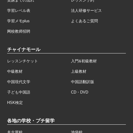
受講までの流れ
レッスン予約
学習レベル表
法人研修サービス
学習メモplus
よくあるご質問
网校教师招聘
チャイナモール
レッスンチケット
入門&初級教材
中級教材
上級教材
中国現代文学
中国語翻訳版
子ども中国語
CD・DVD
HSK検定
各地の学校・プチ留学
名古屋校
池袋校