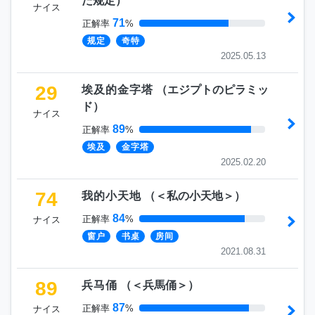
た规定
）
ナイス
71
正解率
%
规定
奇特
2025.05.13
29
埃及的金字塔
（
エジプトのピラミッ
ド
）
ナイス
89
正解率
%
埃及
金字塔
2025.02.20
74
我的小天地
（
＜私の小天地＞
）
84
正解率
%
ナイス
窗户
书桌
房间
2021.08.31
89
兵马俑
（
＜兵馬俑＞
）
87
正解率
%
ナイス