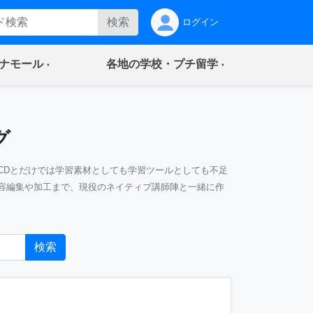
検索
ログイン
(current)
(current)
ナモール
各地の学校・プチ留学
グ
CDとだけでは学習素材としても学習ツールとしても不足
容編集や加工まで、現役のネイティブ講師陣と一緒に作
検索