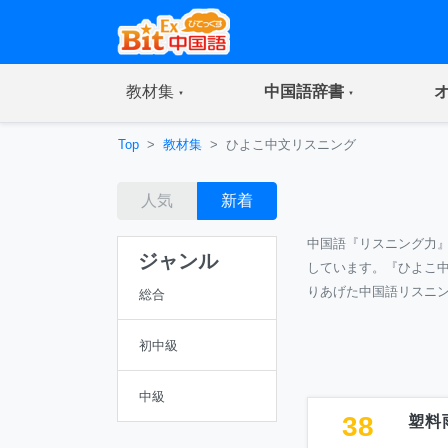
(current)
(current)
教材集
中国語辞書
Top
教材集
ひよこ中文リスニング
人気
新着
中国語『リスニング力
ジャンル
しています。『ひよこ
りあげた中国語リスニ
総合
初中級
中級
38
塑料