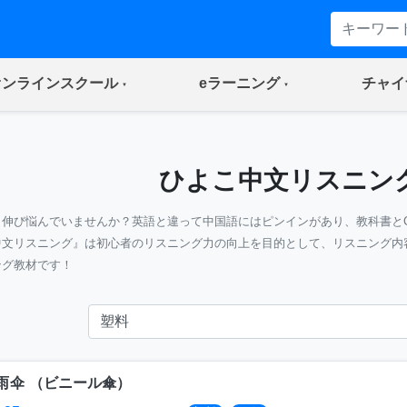
(current)
(current)
オンラインスクール
eラーニング
チャイ
ひよこ中文リスニン
』伸び悩んでいませんか？英語と違って中国語にはピンインがあり、教科書と
中文リスニング』は初心者のリスニング力の向上を目的として、リスニング内
ング教材です！
雨伞
（
ビニール傘
）