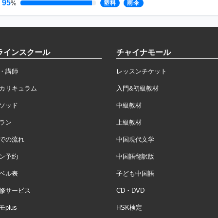
95
%
塑料
雨伞
ラインスクール
チャイナモール
・講師
レッスンチケット
カリキュラム
入門&初級教材
ソッド
中級教材
ラン
上級教材
での流れ
中国現代文学
ン予約
中国語翻訳版
ベル表
子ども中国語
修サービス
CD・DVD
plus
HSK検定