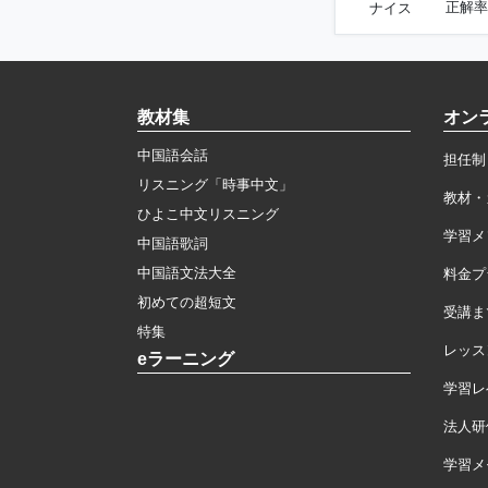
正解率
ナイス
教材集
オン
中国語会話
担任制
リスニング「時事中文」
教材・
ひよこ中文リスニング
学習メ
中国語歌詞
中国語文法大全
料金プ
初めての超短文
受講ま
特集
レッス
eラーニング
学習レ
法人研
学習メモ