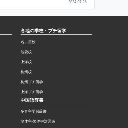
2024.07.23
各地の学校・プチ留学
名古屋校
池袋校
上海校
杭州校
杭州プチ留学
上海プチ留学
中国語辞書
多音字学習辞書
簡体字·繁体字対照表