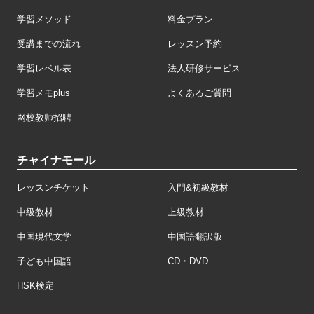
学習メソッド
料金プラン
受講までの流れ
レッスン予約
学習レベル表
法人研修サービス
学習メモplus
よくあるご質問
网校教师招聘
チャイナモール
レッスンチケット
入門&初級教材
中級教材
上級教材
中国現代文学
中国語翻訳版
子ども中国語
CD・DVD
HSK検定