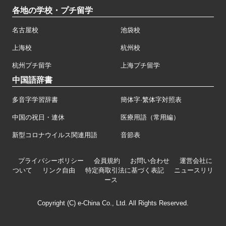
各地の学校・プチ留学
名古屋校
池袋校
上海校
杭州校
杭州プチ留学
上海プチ留学
中国語辞書
多音字学習辞書
簡体字·繁体字対照表
中国の祝日・連休
医療用語（常用編）
新型コロナウイルス関連用語
音節表
プライバシーポリシー
会員規約
お問い合わせ
運営会社に
ついて
リンク自由
特定商取引法に基づく表記
ニュースリリ
ース
Copyright (C) e-China Co., Ltd. All Rights Reserved.