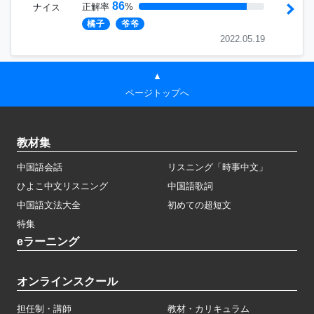
86
正解率
%
ナイス
橘子
爷爷
2022.05.19
▲
ページトップへ
教材集
中国語会話
リスニング「時事中文」
ひよこ中文リスニング
中国語歌詞
中国語文法大全
初めての超短文
特集
eラーニング
オンラインスクール
担任制・講師
教材・カリキュラム