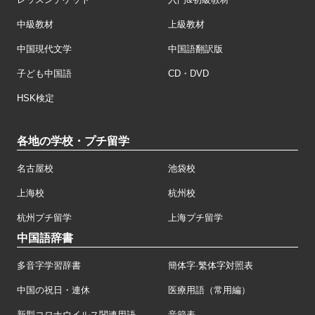
中級教材
上級教材
中国現代文学
中国語翻訳版
子ども中国語
CD・DVD
HSK検定
各地の学校・プチ留学
名古屋校
池袋校
上海校
杭州校
杭州プチ留学
上海プチ留学
中国語辞書
多音字学習辞書
簡体字·繁体字対照表
中国の祝日・連休
医療用語（常用編）
新型コロナウイルス関連用語
音節表