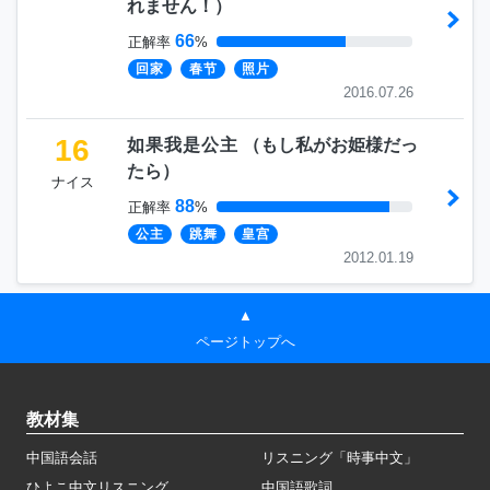
れません！
）
66
正解率
%
回家
春节
照片
2016.07.26
16
如果我是公主
（
もし私がお姫様だっ
たら
）
ナイス
88
正解率
%
公主
跳舞
皇宫
2012.01.19
▲
ページトップへ
教材集
中国語会話
リスニング「時事中文」
ひよこ中文リスニング
中国語歌詞