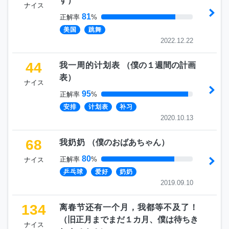
す
）
ナイス
81
正解率
%
美国
跳舞
2022.12.22
44
我一周的计划表
（
僕の１週間の計画
表
）
ナイス
95
正解率
%
安排
计划表
补习
2020.10.13
68
我奶奶
（
僕のおばあちゃん
）
80
正解率
%
ナイス
乒乓球
爱好
奶奶
2019.09.10
134
离春节还有一个月，我都等不及了！
（
旧正月までまだ１カ月、僕は待ちき
ナイス