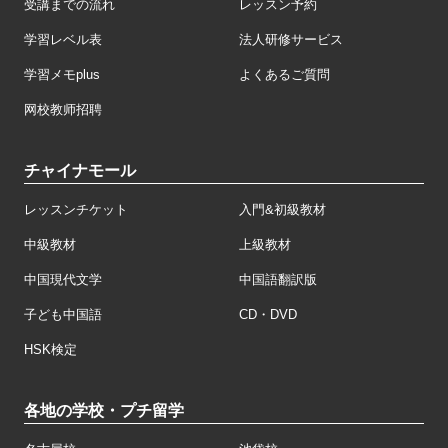
受講までの流れ
レッスン予約
学習レベル表
法人研修サービス
学習メモplus
よくあるご質問
网校教师招聘
チャイナモール
レッスンチケット
入門&初級教材
中級教材
上級教材
中国現代文学
中国語翻訳版
子ども中国語
CD・DVD
HSK検定
各地の学校・プチ留学