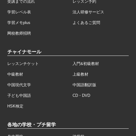
受講までの流れ
レッスン予約
学習レベル表
法人研修サービス
学習メモplus
よくあるご質問
网校教师招聘
チャイナモール
レッスンチケット
入門&初級教材
中級教材
上級教材
中国現代文学
中国語翻訳版
子ども中国語
CD・DVD
HSK検定
各地の学校・プチ留学