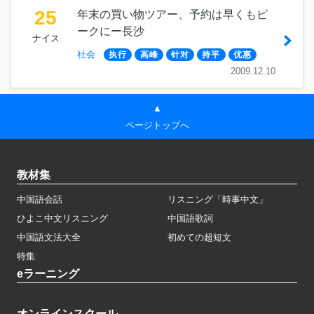
25
年末の買い物ツアー、予約は早くもピ
ークにー長沙
ナイス
社会
执行
高峰
针对
持平
优惠
2009.12.10
▲
ページトップへ
教材集
中国語会話
リスニング「時事中文」
ひよこ中文リスニング
中国語歌詞
中国語文法大全
初めての超短文
特集
eラーニング
オンラインスクール