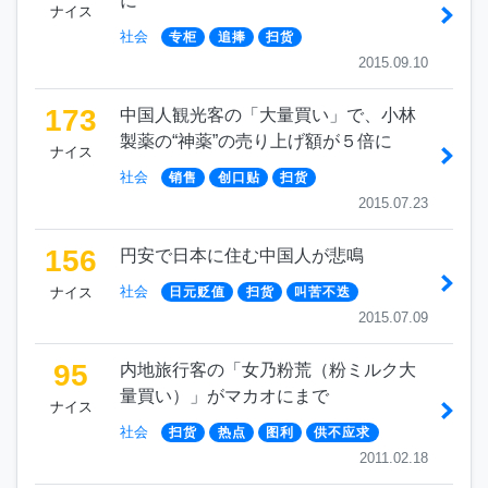
に
ナイス
社会
专柜
追捧
扫货
2015.09.10
173
中国人観光客の「大量買い」で、小林
製薬の“神薬”の売り上げ額が５倍に
ナイス
社会
销售
创口贴
扫货
2015.07.23
156
円安で日本に住む中国人が悲鳴
社会
ナイス
日元贬值
扫货
叫苦不迭
2015.07.09
95
内地旅行客の「女乃粉荒（粉ミルク大
量買い）」がマカオにまで
ナイス
社会
扫货
热点
图利
供不应求
2011.02.18