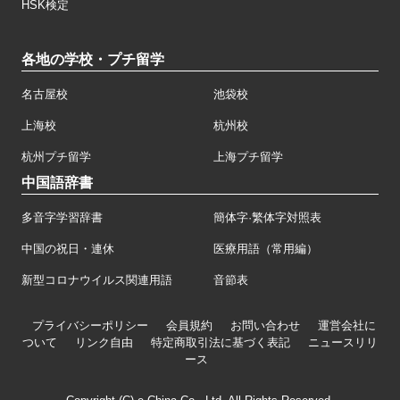
HSK検定
各地の学校・プチ留学
名古屋校
池袋校
上海校
杭州校
杭州プチ留学
上海プチ留学
中国語辞書
多音字学習辞書
簡体字·繁体字対照表
中国の祝日・連休
医療用語（常用編）
新型コロナウイルス関連用語
音節表
プライバシーポリシー
会員規約
お問い合わせ
運営会社に
ついて
リンク自由
特定商取引法に基づく表記
ニュースリリ
ース