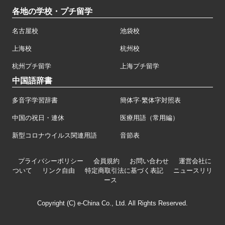
各地の学校・プチ留学
名古屋校
池袋校
上海校
杭州校
杭州プチ留学
上海プチ留学
中国語辞書
多音字学習辞書
簡体字·繁体字対照表
中国の祝日・連休
医療用語（常用編）
新型コロナウイルス関連用語
音節表
プライバシーポリシー
会員規約
お問い合わせ
運営会社に
ついて
リンク自由
特定商取引法に基づく表記
ニュースリリ
ース
Copyright (C) e-China Co., Ltd. All Rights Reserved.