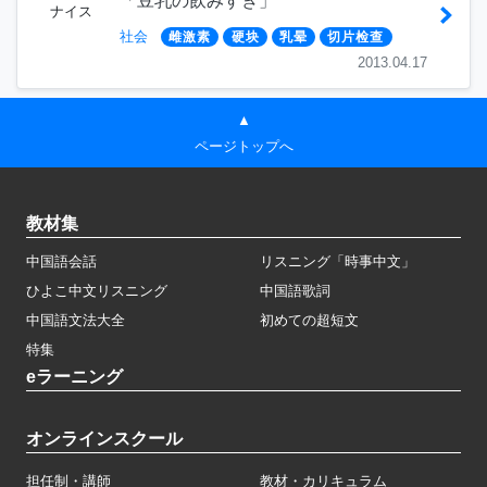
「豆乳の飲みすぎ」
ナイス
社会
雌激素
硬块
乳晕
切片检查
2013.04.17
▲
ページトップへ
教材集
中国語会話
リスニング「時事中文」
ひよこ中文リスニング
中国語歌詞
中国語文法大全
初めての超短文
特集
eラーニング
オンラインスクール
担任制・講師
教材・カリキュラム