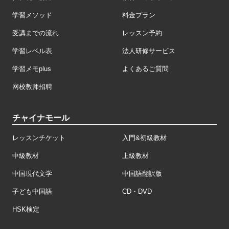
学習メソッド
料金プラン
受講までの流れ
レッスン予約
学習レベル表
法人研修サービス
学習メモplus
よくあるご質問
网校教师招聘
チャイナモール
レッスンチケット
入門&初級教材
中級教材
上級教材
中国現代文学
中国語翻訳版
子ども中国語
CD・DVD
HSK検定