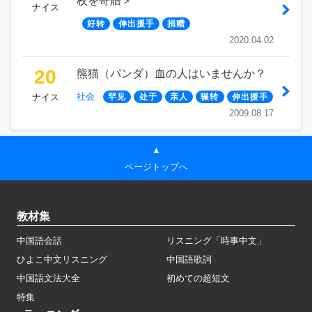
枚を寄贈＞
ナイス
好转
伸出援手
捐赠
2020.04.02
20
熊猫（パンダ）血の人はいませんか？
社会
ナイス
罕见
处于
亲人
辗转
伸出援手
2009.08.17
▲
ページトップへ
教材集
中国語会話
リスニング「時事中文」
ひよこ中文リスニング
中国語歌詞
中国語文法大全
初めての超短文
特集