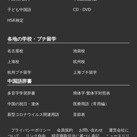
子ども中国語
CD・DVD
HSK検定
各地の学校・プチ留学
名古屋校
池袋校
上海校
杭州校
杭州プチ留学
上海プチ留学
中国語辞書
多音字学習辞書
簡体字·繁体字対照表
中国の祝日・連休
医療用語（常用編）
新型コロナウイルス関連用語
音節表
プライバシーポリシー
会員規約
お問い合わせ
運営会社に
ついて
リンク自由
特定商取引法に基づく表記
ニュースリリ