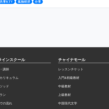
共享KTV
孤独经济
分享
ラインスクール
チャイナモール
・講師
レッスンチケット
カリキュラム
入門&初級教材
ソッド
中級教材
ラン
上級教材
での流れ
中国現代文学