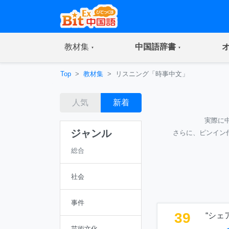
(current)
(current)
教材集
中国語辞書
Top
教材集
リスニング「時事中文」
人気
新着
実際に
ジャンル
さらに、ピンイン
総合
社会
事件
39
“シェ
芸術文化