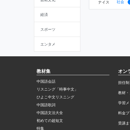
社会
ナイス
経済
スポーツ
エンタメ
教材集
オン
中国語会話
担任制
リスニング「時事中文」
教材・
ひよこ中文リスニング
学習メ
中国語歌詞
中国語文法大全
料金プ
初めての超短文
受講ま
特集