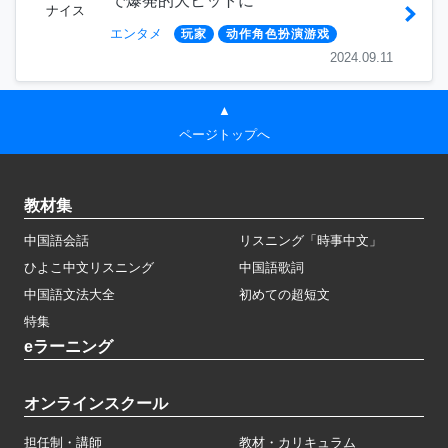
で爆発的大ヒットに
ナイス
エンタメ
玩家
动作角色扮演游戏
2024.09.11
▲
ページトップへ
教材集
中国語会話
リスニング「時事中文」
ひよこ中文リスニング
中国語歌詞
中国語文法大全
初めての超短文
特集
eラーニング
オンラインスクール
担任制・講師
教材・カリキュラム