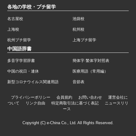
各地の学校・プチ留学
名古屋校
池袋校
上海校
杭州校
杭州プチ留学
上海プチ留学
中国語辞書
多音字学習辞書
簡体字·繁体字対照表
中国の祝日・連休
医療用語（常用編）
新型コロナウイルス関連用語
音節表
プライバシーポリシー
会員規約
お問い合わせ
運営会社に
ついて
リンク自由
特定商取引法に基づく表記
ニュースリリ
ース
Copyright (C) e-China Co., Ltd. All Rights Reserved.