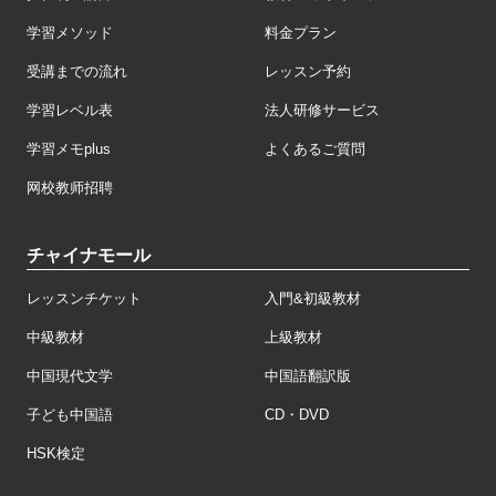
学習メソッド
料金プラン
受講までの流れ
レッスン予約
学習レベル表
法人研修サービス
学習メモplus
よくあるご質問
网校教师招聘
チャイナモール
レッスンチケット
入門&初級教材
中級教材
上級教材
中国現代文学
中国語翻訳版
子ども中国語
CD・DVD
HSK検定