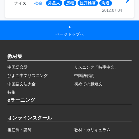
社会
ナイス
外星人
历程
拉开帷幕
沟通
2012.07.04
▲
ページトップへ
教材集
中国語会話
リスニング「時事中文」
ひよこ中文リスニング
中国語歌詞
中国語文法大全
初めての超短文
特集
eラーニング
オンラインスクール
担任制・講師
教材・カリキュラム