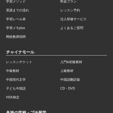
学習メソッド
料金プラン
受講までの流れ
レッスン予約
学習レベル表
法人研修サービス
学習メモplus
よくあるご質問
网校教师招聘
チャイナモール
レッスンチケット
入門&初級教材
中級教材
上級教材
中国現代文学
中国語翻訳版
子ども中国語
CD・DVD
HSK検定
各地の学校・プチ留学