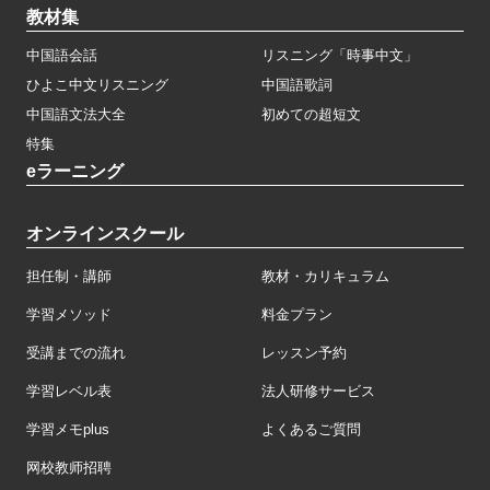
教材集
中国語会話
リスニング「時事中文」
ひよこ中文リスニング
中国語歌詞
中国語文法大全
初めての超短文
特集
eラーニング
オンラインスクール
担任制・講師
教材・カリキュラム
学習メソッド
料金プラン
受講までの流れ
レッスン予約
学習レベル表
法人研修サービス
学習メモplus
よくあるご質問
网校教师招聘