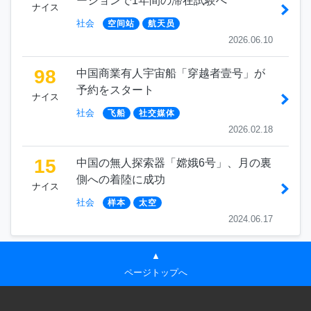
ーションで1年間の滞在試験へ
ナイス
社会
空间站
航天员
2026.06.10
98
中国商業有人宇宙船「穿越者壹号」が
予約をスタート
ナイス
社会
飞船
社交媒体
2026.02.18
15
中国の無人探索器「嫦娥6号」、月の裏
側への着陸に成功
ナイス
社会
样本
太空
2024.06.17
▲
ページトップへ