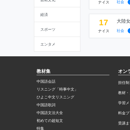
社会
ナイス
経済
17
大陸
スポーツ
社会
ナイス
エンタメ
教材集
オン
中国語会話
担任制
リスニング「時事中文」
教材・
ひよこ中文リスニング
学習メ
中国語歌詞
中国語文法大全
料金プ
初めての超短文
受講ま
特集