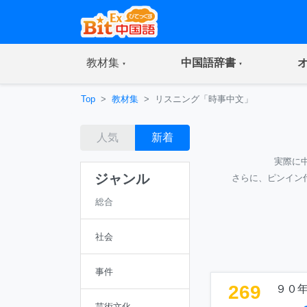
(current)
(current)
教材集
中国語辞書
Top
教材集
リスニング「時事中文」
人気
新着
実際に
ジャンル
さらに、ピンイン
総合
社会
事件
269
９０年
芸術文化