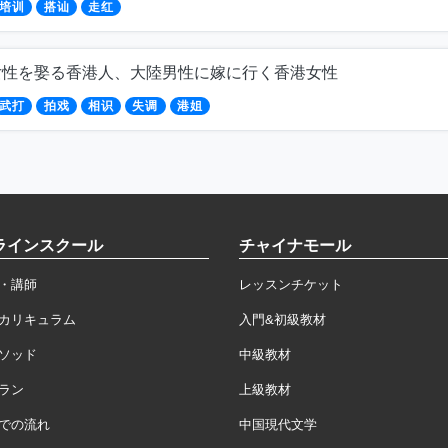
培训
搭讪
走红
女性を娶る香港人、大陸男性に嫁に行く香港女性
武打
拍戏
相识
失调
港姐
ラインスクール
チャイナモール
・講師
レッスンチケット
カリキュラム
入門&初級教材
ソッド
中級教材
ラン
上級教材
での流れ
中国現代文学