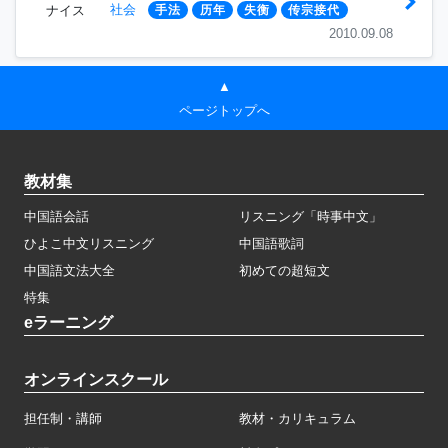
社会
ナイス
手法
历年
失衡
传宗接代
2010.09.08
▲
ページトップへ
教材集
中国語会話
リスニング「時事中文」
ひよこ中文リスニング
中国語歌詞
中国語文法大全
初めての超短文
特集
eラーニング
オンラインスクール
担任制・講師
教材・カリキュラム