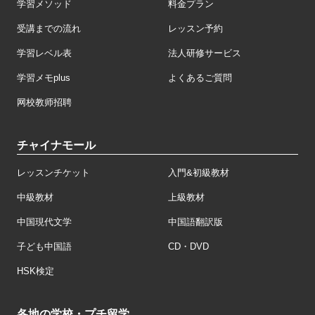
学習メソッド
料金プラン
受講までの流れ
レッスン予約
学習レベル表
法人研修サービス
学習メモplus
よくあるご質問
网校教师招聘
チャイナモール
レッスンチケット
入門&初級教材
中級教材
上級教材
中国現代文学
中国語翻訳版
子ども中国語
CD・DVD
HSK検定
各地の学校・プチ留学