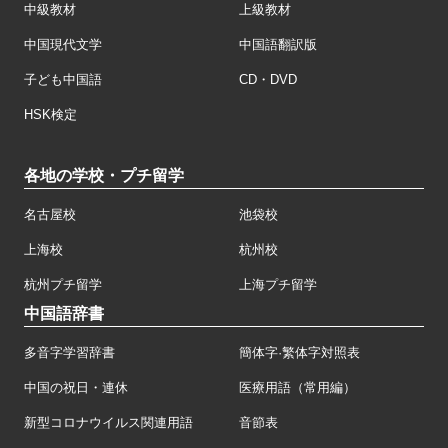
中級教材
上級教材
中国現代文学
中国語翻訳版
子ども中国語
CD・DVD
HSK検定
各地の学校・プチ留学
名古屋校
池袋校
上海校
杭州校
杭州プチ留学
上海プチ留学
中国語辞書
多音字学習辞書
簡体字·繁体字対照表
中国の祝日・連休
医療用語（常用編）
新型コロナウイルス関連用語
音節表