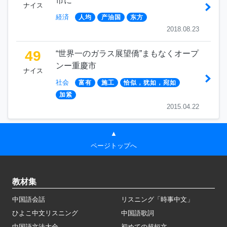
市に
ナイス
経済
人均
产油国
东方
2018.08.23
49
“世界一のガラス展望僑”まもなくオープ
ンー重慶市
ナイス
社会
富有
施工
恰似，犹如，宛如
加紧
2015.04.22
▲
ページトップへ
教材集
中国語会話
リスニング「時事中文」
ひよこ中文リスニング
中国語歌詞
中国語文法大全
初めての超短文