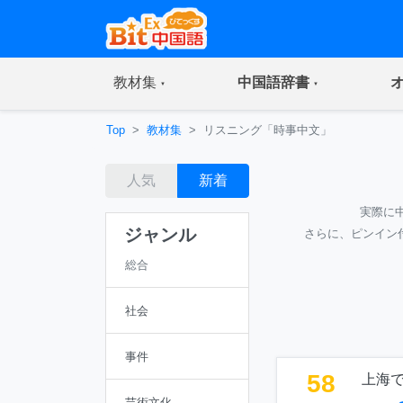
(current)
(current)
教材集
中国語辞書
Top
教材集
リスニング「時事中文」
人気
新着
実際に
ジャンル
さらに、ピンイン
総合
社会
事件
58
上海
芸術文化