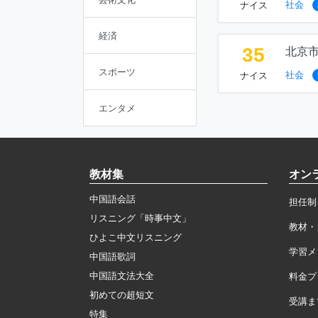
社会
ナイス
経済
35
北京
スポーツ
社会
ナイス
エンタメ
教材集
オン
中国語会話
担任制
リスニング「時事中文」
教材・
ひよこ中文リスニング
学習メ
中国語歌詞
中国語文法大全
料金プ
初めての超短文
受講ま
特集