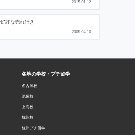
2015.01.12
で好評な売れ行き
2009.04.10
各地の学校・プチ留学
名古屋校
池袋校
上海校
杭州校
杭州プチ留学