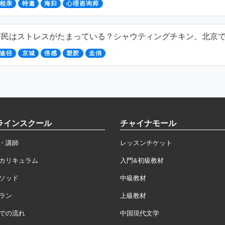
相亲
特邀
海归
心理咨询师
市民はストレスがたまっている？シャウティングチキン、北京
途径
京城
倍感
塑胶
走俏
ラインスクール
チャイナモール
・講師
レッスンチケット
カリキュラム
入門&初級教材
ソッド
中級教材
ラン
上級教材
での流れ
中国現代文学