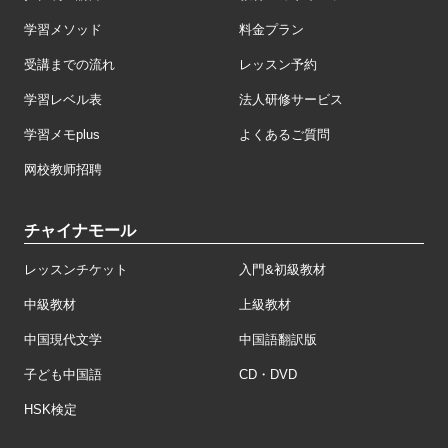
学習メソッド
料金プラン
受講までの流れ
レッスン予約
学習レベル表
法人研修サービス
学習メモplus
よくあるご質問
网校教师招聘
チャイナモール
レッスンチケット
入門&初級教材
中級教材
上級教材
中国現代文学
中国語翻訳版
子ども中国語
CD・DVD
HSK検定