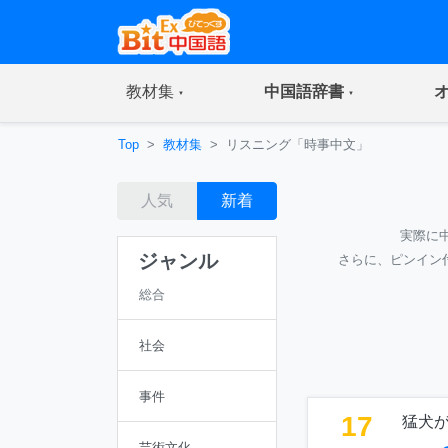
(current)
(current)
教材集
中国語辞書
Top
教材集
リスニング「時事中文」
人気
新着
実際に
ジャンル
さらに、ピンイン
総合
社会
事件
17
猛犬
芸術文化