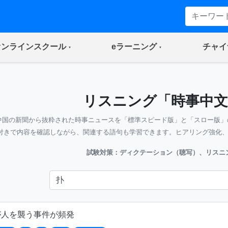
(current)
(current)
オンラインスクール
eラーニング
チャイ
リスニング「時事中文
中国の新聞から抜粋された時事ニュースを「標準スピード版」と「スロー版」
付きで内容を確認しながら、関連する語句も学習できます。ヒアリング強化
試験対策：ディクテーション（聴写）、リスニ
が人を襲う事件が頻発