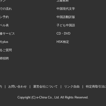
ラン
上級教材
での流れ
中国現代文学
ン予約
中国語翻訳版
ベル表
子ども中国語
修サービス
CD・DVD
plus
HSK検定
るご質問
师招聘
約
|
お問い合わせ
|
運営会社について
|
リンク自由
|
特定商取引法
Copyright (C) e-China Co., Ltd. All Rights Reserved.