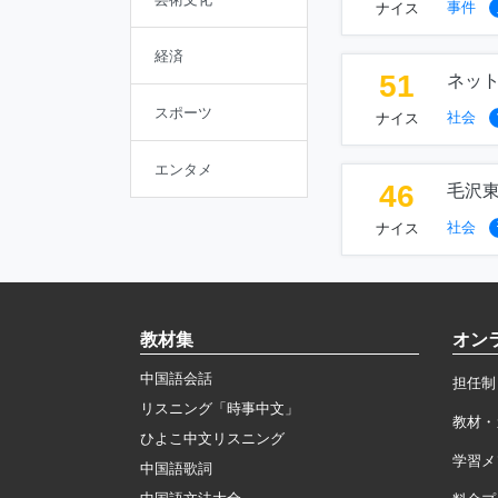
事件
ナイス
経済
51
ネッ
スポーツ
社会
ナイス
エンタメ
46
毛沢
社会
ナイス
教材集
オン
中国語会話
担任制
リスニング「時事中文」
教材・
ひよこ中文リスニング
学習メ
中国語歌詞