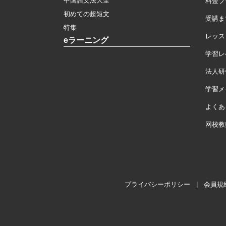
中国語文法大全
料金プ
初めての超短文
受講ま
特集
レッス
eラーニング
学習レ
法人研
学習メモ
よくあ
网校教
プライバシーポリシー
|
会員規