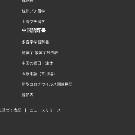
杭州校
杭州プチ留学
上海プチ留学
中国語辞書
多音字学習辞書
簡体字·繁体字対照表
中国の祝日・連休
医療用語（常用編）
新型コロナウイルス関連用語
音節表
に基づく表記
|
ニュースリリース