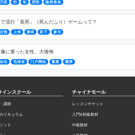
乃至
扑
旬
烈性
险些丧命
トで流行「装死」（死んだふり）ゲームって？
古怪
上传
游戏
趴下
参与
東像に乗った女性、大後悔
论坛
毛泽东
门户网站
素质
噩梦
ラインスクール
チャイナモール
・講師
レッスンチケット
カリキュラム
入門&初級教材
ソッド
中級教材