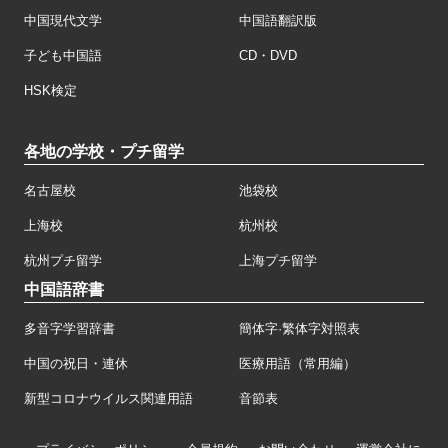
中国現代文学
中国語翻訳版
子ども中国語
CD・DVD
HSK検定
各地の学校・プチ留学
名古屋校
池袋校
上海校
杭州校
杭州プチ留学
上海プチ留学
中国語辞書
多音字学習辞書
簡体字·繁体字対照表
中国の祝日・連休
医療用語（常用編）
新型コロナウイルス関連用語
音節表