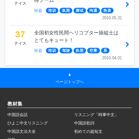
得ブーム
ナイス
社会
培训
执照
测试
沟通
热衷
2010.05.31
37
全国初女性民間ヘリコプター操縦士は
とてもキュート！
ナイス
社会
培训
驾驶
执照
空乘
系
2010.04.01
▲
ページトップへ
教材集
中国語会話
リスニング「時事中文」
ひよこ中文リスニング
中国語歌詞
中国語文法大全
初めての超短文