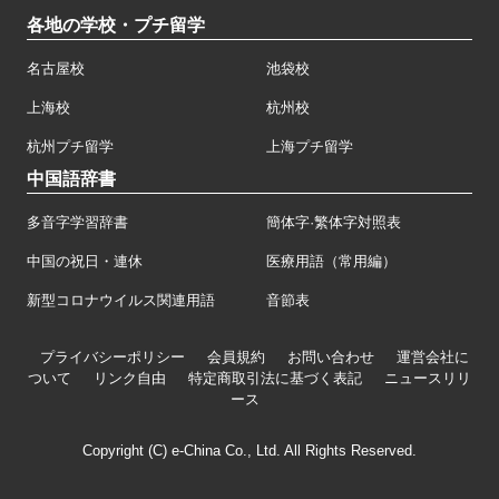
各地の学校・プチ留学
名古屋校
池袋校
上海校
杭州校
杭州プチ留学
上海プチ留学
中国語辞書
多音字学習辞書
簡体字·繁体字対照表
中国の祝日・連休
医療用語（常用編）
新型コロナウイルス関連用語
音節表
プライバシーポリシー
会員規約
お問い合わせ
運営会社に
ついて
リンク自由
特定商取引法に基づく表記
ニュースリリ
ース
Copyright (C) e-China Co., Ltd. All Rights Reserved.