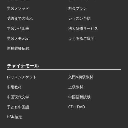
学習メソッド
料金プラン
受講までの流れ
レッスン予約
学習レベル表
法人研修サービス
学習メモplus
よくあるご質問
网校教师招聘
チャイナモール
レッスンチケット
入門&初級教材
中級教材
上級教材
中国現代文学
中国語翻訳版
子ども中国語
CD・DVD
HSK検定