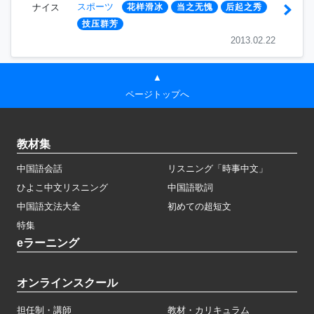
スポーツ
ナイス
花样滑冰
当之无愧
后起之秀
技压群芳
2013.02.22
▲
ページトップへ
教材集
中国語会話
リスニング「時事中文」
ひよこ中文リスニング
中国語歌詞
中国語文法大全
初めての超短文
特集
eラーニング
オンラインスクール
担任制・講師
教材・カリキュラム