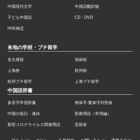
中国現代文学
中国語翻訳版
子ども中国語
CD・DVD
HSK検定
各地の学校・プチ留学
名古屋校
池袋校
上海校
杭州校
杭州プチ留学
上海プチ留学
中国語辞書
多音字学習辞書
簡体字·繁体字対照表
中国の祝日・連休
医療用語（常用編）
新型コロナウイルス関連用語
音節表