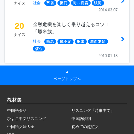
社会
ナイス
节省
抠门
对～而言
认同
2014.03.07
20
金融危機を楽しく乗り越えるコツ！
「蝦米族」
ナイス
社会
啃老
说不定
抠出
周而复始
烦心
2010.01.13
▲
ページトップへ
教材集
中国語会話
リスニング「時事中文」
ひよこ中文リスニング
中国語歌詞
中国語文法大全
初めての超短文