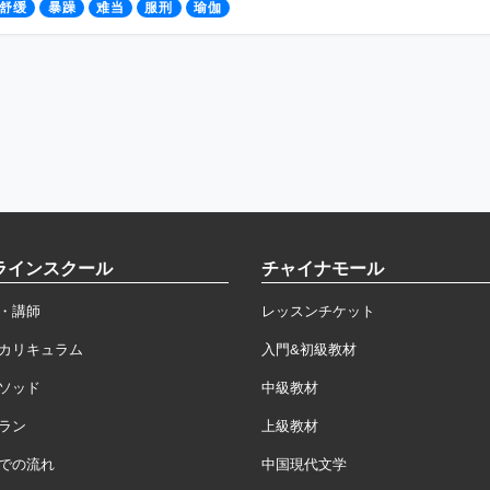
舒缓
暴躁
难当
服刑
瑜伽
ラインスクール
チャイナモール
・講師
レッスンチケット
カリキュラム
入門&初級教材
ソッド
中級教材
ラン
上級教材
での流れ
中国現代文学