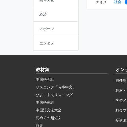
社会
ナイス
経済
スポーツ
エンタメ
教材集
オン
中国語会話
担任制
リスニング「時事中文」
教材・
ひよこ中文リスニング
学習メ
中国語歌詞
中国語文法大全
料金プ
初めての超短文
受講ま
特集