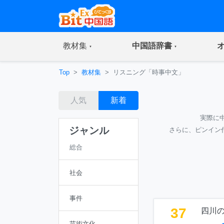
(current)
(current)
教材集
中国語辞書
Top
教材集
リスニング「時事中文」
人気
新着
実際に
ジャンル
さらに、ピンイン
総合
社会
事件
37
四川
芸術文化