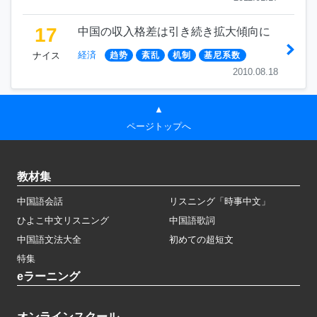
17
中国の収入格差は引き続き拡大傾向に
経済
ナイス
趋势
紊乱
机制
基尼系数
2010.08.18
▲
ページトップへ
教材集
中国語会話
リスニング「時事中文」
ひよこ中文リスニング
中国語歌詞
中国語文法大全
初めての超短文
特集
eラーニング
オンラインスクール