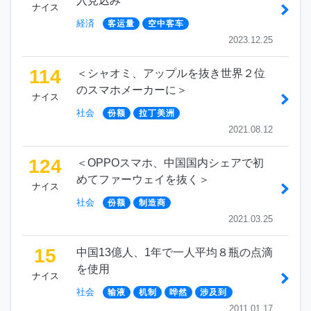
入見込み
ナイス
経済
客运量
空中客车
2023.12.25
114
＜シャオミ、アップルを抜き世界２位
のスマホメーカーに＞
ナイス
社会
份额
拉丁美洲
2021.08.12
124
＜OPPOスマホ、中国国内シェアで初
めてファーウェイを抜く＞
ナイス
社会
份额
制造商
2021.03.25
15
中国13億人、1年で一人平均８瓶の点滴
を使用
ナイス
社会
输液
机制
哗然
涉及到
2011.01.17