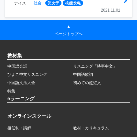
社会
ナイス
仅次于
核能发电
2021.11.01
▲
ページトップへ
教材集
中国語会話
リスニング「時事中文」
ひよこ中文リスニング
中国語歌詞
中国語文法大全
初めての超短文
特集
eラーニング
オンラインスクール
担任制・講師
教材・カリキュラム