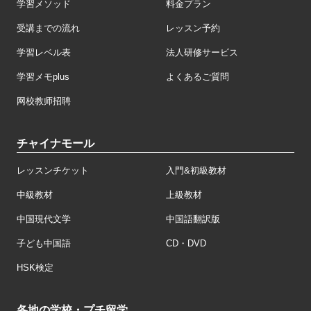
学習メソッド
料金プラン
受講までの流れ
レッスン予約
学習レベル表
法人研修サービス
学習メモplus
よくあるご質問
网校教师招聘
チャイナモール
レッスンチケット
入門&初級教材
中級教材
上級教材
中国現代文学
中国語翻訳版
子ども中国語
CD・DVD
HSK検定
各地の学校・プチ留学