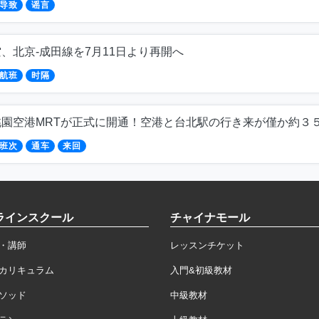
导致
谣言
、北京-成田線を7月11日より再開へ
航班
时隔
桃園空港MRTが正式に開通！空港と台北駅の行き来が僅か約３
班次
通车
来回
ラインスクール
チャイナモール
・講師
レッスンチケット
カリキュラム
入門&初級教材
ソッド
中級教材