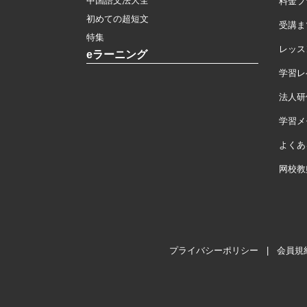
中国語文法大全
料金プ
初めての超短文
受講ま
特集
レッス
eラーニング
学習レ
法人研
学習メモ
よくあ
网校教
プライバシーポリシー
|
会員規