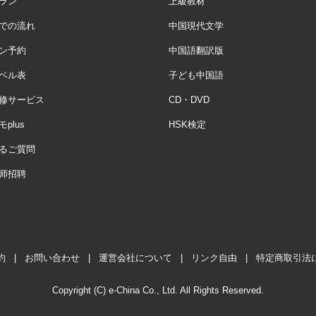
ラン
上級教材
での流れ
中国現代文学
ン予約
中国語翻訳版
ベル表
子ども中国語
修サービス
CD・DVD
plus
HSK検定
るご質問
师招聘
約
|
お問い合わせ
|
運営会社について
|
リンク自由
|
特定商取引法
Copyright (C) e-China Co., Ltd. All Rights Reserved.