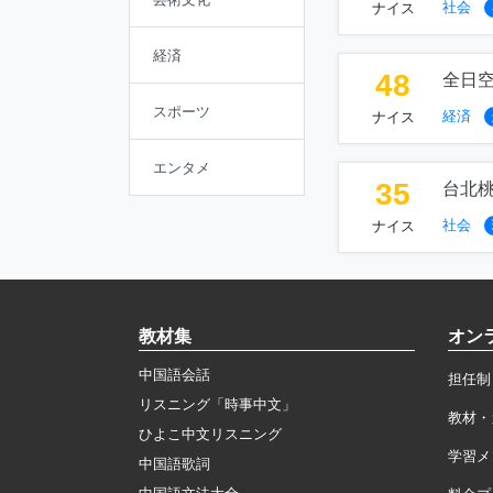
社会
ナイス
経済
48
全日空
スポーツ
経済
ナイス
エンタメ
35
台北
社会
ナイス
教材集
オン
中国語会話
担任制
リスニング「時事中文」
教材・
ひよこ中文リスニング
学習メ
中国語歌詞