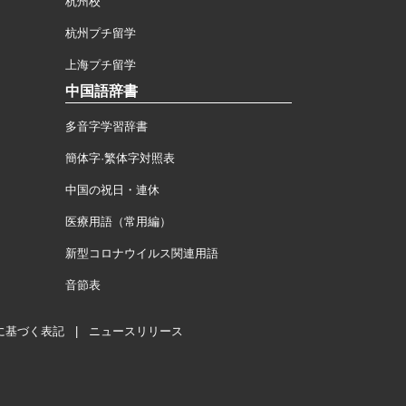
杭州校
杭州プチ留学
上海プチ留学
中国語辞書
多音字学習辞書
簡体字·繁体字対照表
中国の祝日・連休
医療用語（常用編）
新型コロナウイルス関連用語
音節表
に基づく表記
|
ニュースリリース