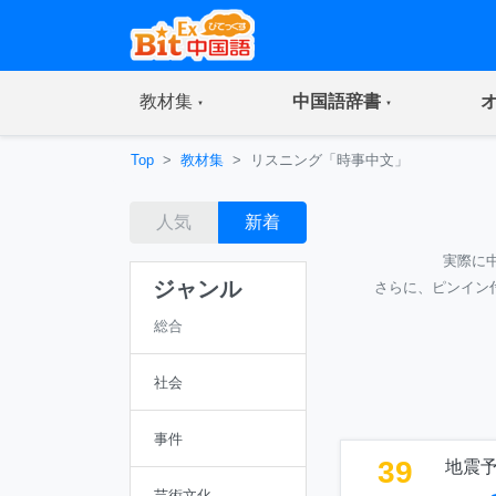
(current)
(current)
教材集
中国語辞書
Top
教材集
リスニング「時事中文」
人気
新着
実際に
ジャンル
さらに、ピンイン
総合
社会
事件
39
地震
芸術文化