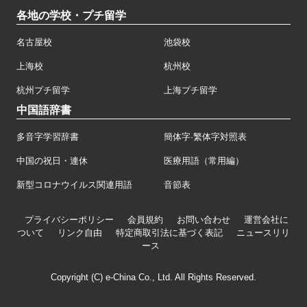
各地の学校・プチ留学
名古屋校
池袋校
上海校
杭州校
杭州プチ留学
上海プチ留学
中国語辞書
多音字学習辞書
簡体字·繁体字対照表
中国の祝日・連休
医療用語（常用編）
新型コロナウイルス関連用語
音節表
プライバシーポリシー
会員規約
お問い合わせ
運営会社に
ついて
リンク自由
特定商取引法に基づく表記
ニュースリリ
ース
Copyright (C) e-China Co., Ltd. All Rights Reserved.