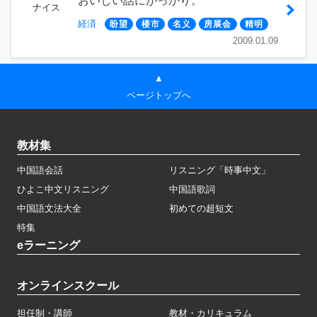
おいしい話にがっかり。
ナイス
経済
盼望
楼市
名义
房展会
精明
2009.01.09
▲
ページトップへ
教材集
中国語会話
リスニング「時事中文」
ひよこ中文リスニング
中国語歌詞
中国語文法大全
初めての超短文
特集
eラーニング
オンラインスクール
担任制・講師
教材・カリキュラム