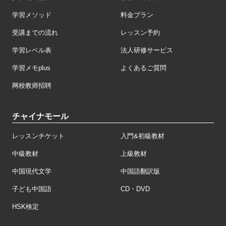
学習メソッド
料金プラン
受講までの流れ
レッスン予約
学習レベル表
法人研修サービス
学習メモplus
よくあるご質問
网校教师招聘
チャイナモール
レッスンチケット
入門&初級教材
中級教材
上級教材
中国現代文学
中国語翻訳版
子ども中国語
CD・DVD
HSK検定