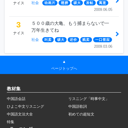
社会
ナイス
动画片
翅膀
硕大
发帖
寓意
2009.06.05
3
５００歳の大亀、もう捕まらないで一
万年生きてね
ナイス
社会
叫卖
硕大
还价
贱卖
一口答应
2009.03.06
▲
ページトップへ
教材集
中国語会話
リスニング「時事中文」
ひよこ中文リスニング
中国語歌詞
中国語文法大全
初めての超短文
特集