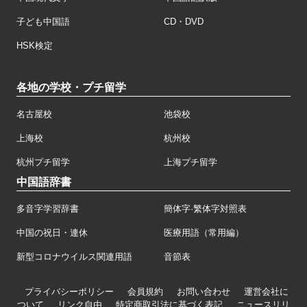
子ども中国語
CD・DVD
HSK検定
各地の学校・プチ留学
名古屋校
池袋校
上海校
杭州校
杭州プチ留学
上海プチ留学
中国語辞書
多音字学習辞書
簡体字·繁体字対照表
中国の祝日・連休
医療用語（常用編）
新型コロナウイルス関連用語
音節表
プライバシーポリシー
会員規約
お問い合わせ
運営会社に
ついて
リンク自由
特定商取引法に基づく表記
ニュースリリ