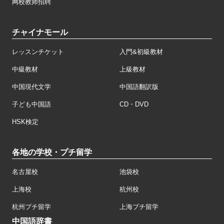
网校教师招聘
チャイナモール
レッスンチケット
入門&初級教材
中級教材
上級教材
中国現代文学
中国語翻訳版
子ども中国語
CD・DVD
HSK検定
各地の学校・プチ留学
名古屋校
池袋校
上海校
杭州校
杭州プチ留学
上海プチ留学
中国語辞書