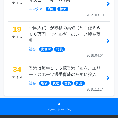
ィズニー学校」を開校
ナイス
エンタメ
启动
精英
2025.03.10
19
中国人買主が破格の高値（約１億５６
００万円）でベルギーのレース鳩を落
ナイス
札
社会
比利时
精英
2019.04.04
34
香港は毎年１．６億香港ドルを、エリ
ートスポーツ選手育成のために投入
ナイス
社会
培训
资助
赞扬
扩建
2010.12.14
▲
ページトップへ