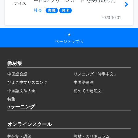
中国の“グリーンカード”を受け取った
ナイス
社会
咖喱
绿卡
2020.10.01
▲
ページトップへ
教材集
中国語会話
リスニング「時事中文」
ひよこ中文リスニング
中国語歌詞
中国語文法大全
初めての超短文
特集
eラーニング
オンラインスクール
担任制・講師
教材・カリキュラム