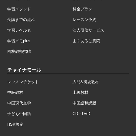
学習メソッド
料金プラン
受講までの流れ
レッスン予約
学習レベル表
法人研修サービス
学習メモplus
よくあるご質問
网校教师招聘
チャイナモール
レッスンチケット
入門&初級教材
中級教材
上級教材
中国現代文学
中国語翻訳版
子ども中国語
CD・DVD
HSK検定