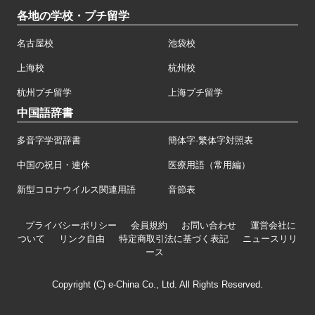
各地の学校・プチ留学
名古屋校
池袋校
上海校
杭州校
杭州プチ留学
上海プチ留学
中国語辞書
多音字学習辞書
簡体字·繁体字対照表
中国の祝日・連休
医療用語（常用編）
新型コロナウイルス関連用語
音節表
プライバシーポリシー
会員規約
お問い合わせ
運営会社に
ついて
リンク自由
特定商取引法に基づく表記
ニュースリリ
ース
Copyright (C) e-China Co., Ltd. All Rights Reserved.